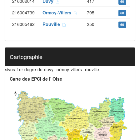
216002014
Duvy
417
60
216004739
Ormoy-Villers
795
60
216005462
Rouville
250
60
Cartographie
sivos-1er-degre-de-duvy--ormoy-villers--rouville
Carte des EPCI de l' Oise