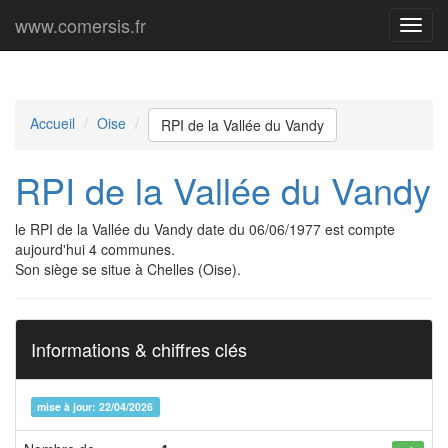
www.comersis.fr
Menu
princi
Accueil
Oise
RPI de la Vallée du Vandy
RPI de la Vallée du Vandy
le RPI de la Vallée du Vandy date du 06/06/1977 est compte
aujourd'hui 4 communes.
Son siège se situe à Chelles (Oise).
Informations & chiffres clés
mise à jour: 22/04/2026