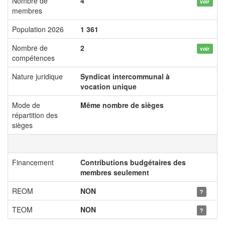
Nombre de
4
voir
membres
Population 2026
1 361
Nombre de
2
voir
compétences
Nature juridique
Syndicat intercommunal à
vocation unique
Mode de
Même nombre de sièges
répartition des
sièges
Financement
Contributions budgétaires des
membres seulement
REOM
NON
?
TEOM
NON
?