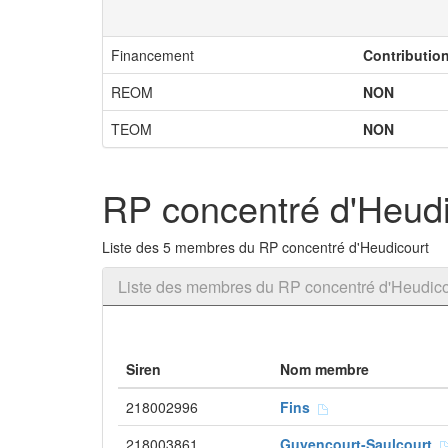
Financement
Contributio
REOM
NON
TEOM
NON
RP concentré d'Heudi
Liste des 5 membres du RP concentré d'Heudicourt
Liste des membres du RP concentré d'Heudico
Siren
Nom membre
218002996
Fins
218003861
Guyencourt-Saulcourt