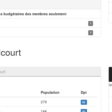
ns budgétaires des membres seulement
?
?
court
urt
r
Population
Dpt
279
80
144
80