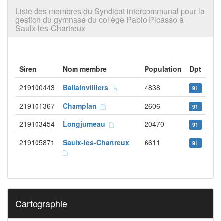
Liste des membres du Syndicat intercommunal pour la
gestion du gymnase du collège Pablo Picasso à
Saulx-les-Chartreux
Siren
Nom membre
Population
Dpt
219100443
Ballainvilliers
4838
91
219101367
Champlan
2606
91
219103454
Longjumeau
20470
91
219105871
Saulx-les-Chartreux
6611
91
Cartographie