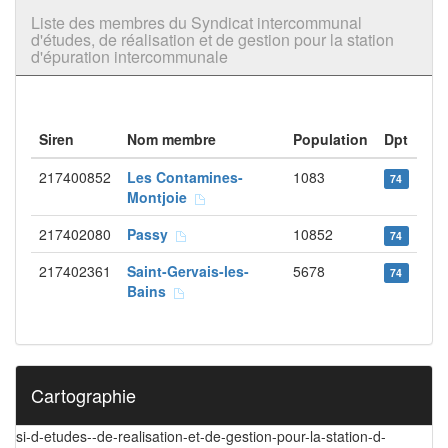
Liste des membres du Syndicat intercommunal
d'études, de réalisation et de gestion pour la station
d'épuration intercommunale
Siren
Nom membre
Population
Dpt
217400852
Les Contamines-
1083
74
Montjoie
217402080
Passy
10852
74
217402361
Saint-Gervais-les-
5678
74
Bains
Cartographie
si-d-etudes--de-realisation-et-de-gestion-pour-la-station-d-