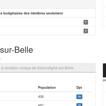
ns budgétaires des membres seulement
?
?
sur-Belle
e
 à vocation unique de Secondigné-sur-Belle
s
Population
Dpt
426
79
487
79