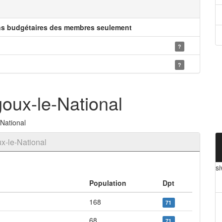
ns budgétaires des membres seulement
?
?
oux-le-National
National
x-le-National
si
Population
Dpt
168
71
68
71