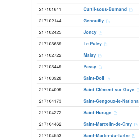
217101641
Curtil-sous-Burnand
217102144
Genouilly
217102425
Joncy
217103639
Le Puley
217102722
Malay
217103449
Passy
217103928
Saint-Boil
217104009
Saint-Clément-sur-Guye
217104173
Saint-Gengoux-le-Nation
217104272
Saint-Huruge
217104462
Saint-Marcelin-de-Cray
217104553
Saint-Martin-du-Tartre