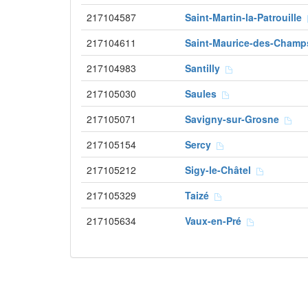
217104587
Saint-Martin-la-Patrouille
217104611
Saint-Maurice-des-Cham
217104983
Santilly
217105030
Saules
217105071
Savigny-sur-Grosne
217105154
Sercy
217105212
Sigy-le-Châtel
217105329
Taizé
217105634
Vaux-en-Pré