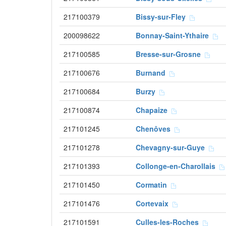
217100379
Bissy-sur-Fley
200098622
Bonnay-Saint-Ythaire
217100585
Bresse-sur-Grosne
217100676
Burnand
217100684
Burzy
217100874
Chapaize
217101245
Chenôves
217101278
Chevagny-sur-Guye
217101393
Collonge-en-Charollais
217101450
Cormatin
217101476
Cortevaix
217101591
Culles-les-Roches