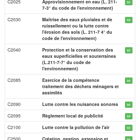
C2025
Approvisionnement en eau (L. 211-
tri
7-3° du code de l'environnement)
C2030
Maîtrise des eaux pluviales et de
tri
ruissellement ou la lutte contre
l'érosion des sols (L. 211-7 4° du
code de l'environnement)
C2040
Protection et la conservation des
tri
eaux superficielles et souterraines
(L.211-7-7° du code de
l'environnement)
C2085
Exercice de la compétence
tri
traitement des déchets ménagers et
assimilés
C2090
Lutte contre les nuisances sonores
tri
C2095
Règlement local de publicité
tri
C2100
Lutte contre la pollution de l'air
tri
C2500
Création, gestion, extension et
tri