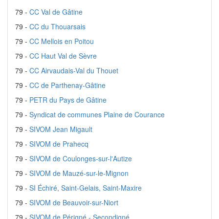
79 -
CC Val de Gâtine
79 -
CC du Thouarsais
79 -
CC Mellois en Poitou
79 -
CC Haut Val de Sèvre
79 -
CC Airvaudais-Val du Thouet
79 -
CC de Parthenay-Gâtine
79 -
PETR du Pays de Gâtine
79 -
Syndicat de communes Plaine de Courance
79 -
SIVOM Jean Migault
79 -
SIVOM de Prahecq
79 -
SIVOM de Coulonges-sur-l'Autize
79 -
SIVOM de Mauzé-sur-le-Mignon
79 -
SI Échiré, Saint-Gelais, Saint-Maxire
79 -
SIVOM de Beauvoir-sur-Niort
79 -
SIVOM de Périgné - Secondigné