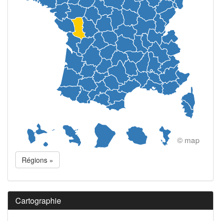
© map
Régions »
Cartographie