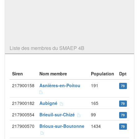
Liste des membres du SMAEP 4B
Siren
Nom membre
Population
Dpt
217900158
Asnières-en-Poitou
191
79
217900182
Aubigné
165
79
217900554
Brieuil-sur-Chizé
99
79
217900570
Brioux-sur-Boutonne
1434
79