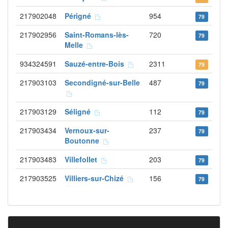
217902048
Périgné
954
79
217902956
Saint-Romans-lès-
720
79
Melle
934324591
Sauzé-entre-Bois
2311
79
217903103
Secondigné-sur-Belle
487
79
217903129
Séligné
112
79
217903434
Vernoux-sur-
237
79
Boutonne
217903483
Villefollet
203
79
217903525
Villiers-sur-Chizé
156
79