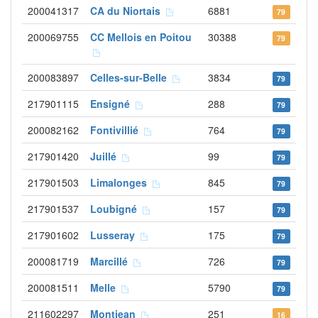
200041317
CA du Niortais
6881
79
200069755
CC Mellois en Poitou
30388
79
200083897
Celles-sur-Belle
3834
79
217901115
Ensigné
288
79
200082162
Fontivillié
764
79
217901420
Juillé
99
79
217901503
Limalonges
845
79
217901537
Loubigné
157
79
217901602
Lusseray
175
79
200081719
Marcillé
726
79
200081511
Melle
5790
79
211602297
Montjean
251
16