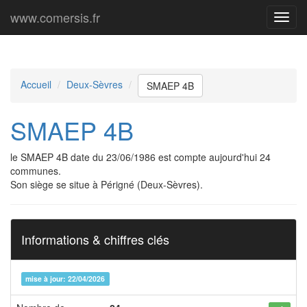
www.comersis.fr
Menu
princi
Accueil
Deux-Sèvres
SMAEP 4B
SMAEP 4B
le SMAEP 4B date du 23/06/1986 est compte aujourd'hui 24
communes.
Son siège se situe à Périgné (Deux-Sèvres).
Informations & chiffres clés
mise à jour: 22/04/2026