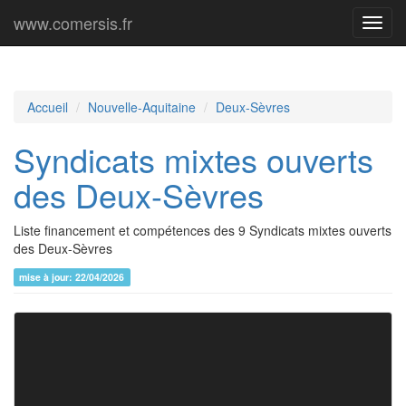
www.comersis.fr
Menu
princi
Accueil
Nouvelle-Aquitaine
Deux-Sèvres
Syndicats mixtes ouverts
des Deux-Sèvres
Liste financement et compétences des 9 Syndicats mixtes ouverts
des Deux-Sèvres
mise à jour: 22/04/2026