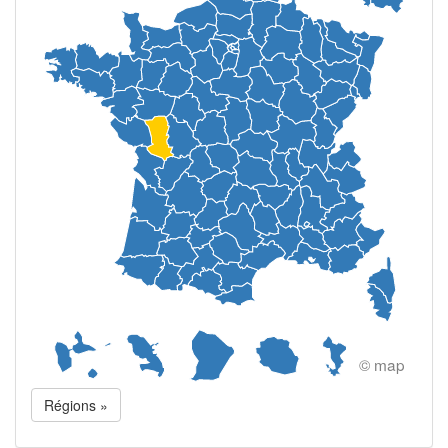
© map
Régions »