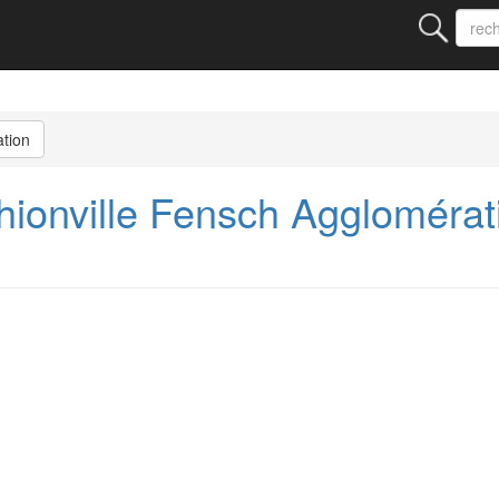
ation
ionville Fensch Agglomérat