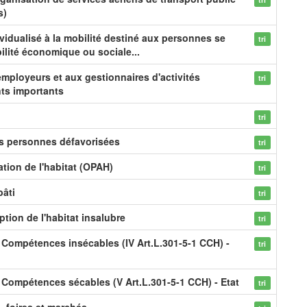
s)
idualisé à la mobilité destiné aux personnes se
tri
ilité économique ou sociale...
employeurs et aux gestionnaires d'activités
tri
ts importants
tri
es personnes défavorisées
tri
tion de l'habitat (OPAH)
tri
bâti
tri
ption de l'habitat insalubre
tri
- Compétences insécables (IV Art.L.301-5-1 CCH) -
tri
- Compétences sécables (V Art.L.301-5-1 CCH) - Etat
tri