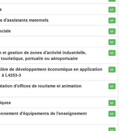
s
tri
s d'assistants maternels
tri
ociale
tri
tri
et gestion de zones d'activité industrielle,
tri
, touristique, portuaire ou aéroportuaire
tière de développement économique en application
tri
1 à L4253-3
éation d'offices de tourisme et animation
tri
tiques
tri
tionnement d'équipements de l'enseignement
tri
tri