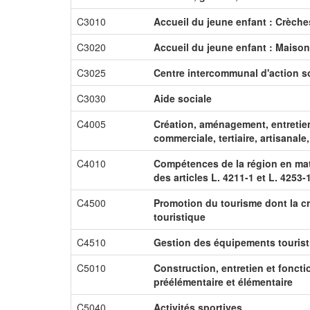
C3010
Accueil du jeune enfant : Crèche
C3020
Accueil du jeune enfant : Maison
C3025
Centre intercommunal d'action s
C3030
Aide sociale
C4005
Création, aménagement, entretien 
commerciale, tertiaire, artisanale
C4010
Compétences de la région en ma
des articles L. 4211-1 et L. 4253-
C4500
Promotion du tourisme dont la cr
touristique
C4510
Gestion des équipements touris
C5010
Construction, entretien et fonc
préélémentaire et élémentaire
C5040
Activités sportives