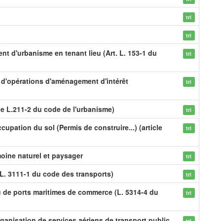
tri
tri
nt d'urbanisme en tenant lieu (Art. L. 153-1 du
tri
on d'opérations d'aménagement d'intérêt
tri
le L.211-2 du code de l'urbanisme)
tri
cupation du sol (Permis de construire...) (article
tri
moine naturel et paysager
tri
L. 3111-1 du code des transports)
tri
u de ports maritimes de commerce (L. 5314-4 du
tri
ganisation de services aériens de transport public
tri