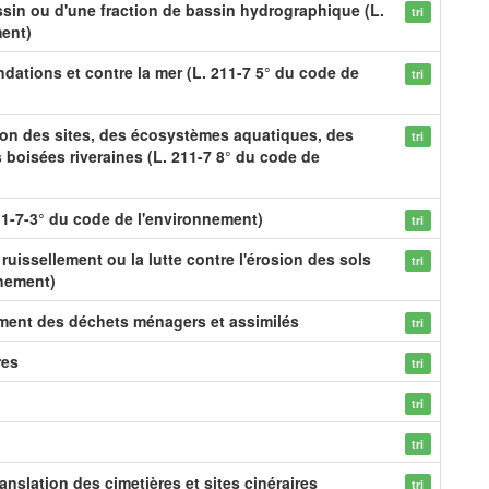
in ou d'une fraction de bassin hydrographique (L.
tri
ment)
dations et contre la mer (L. 211-7 5° du code de
tri
ion des sites, des écosystèmes aquatiques, des
tri
boisées riveraines (L. 211-7 8° du code de
1-7-3° du code de l'environnement)
tri
 ruissellement ou la lutte contre l'érosion des sols
tri
nnement)
ement des déchets ménagers et assimilés
tri
res
tri
tri
tri
anslation des cimetières et sites cinéraires
tri