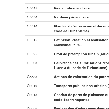
C5045
Restauration scolaire
C5050
Garderie périscolaire
C5510
Plan local d'urbanisme et docume
code de l'urbanisme)
C5515
Définition, création et réalisati
communautaire...
C5525
Droit de préemption urbain (artic
C5530
Délivrance des autorisations d'oc
L.422-3 du code de l'urbanisme)
C5535
Actions de valorisation du patri
C6010
Transports publics non urbains (
C6015
Gestion de ports de plaisance o
code des transports)
C6020
Exploitation d'aérodrome dont or