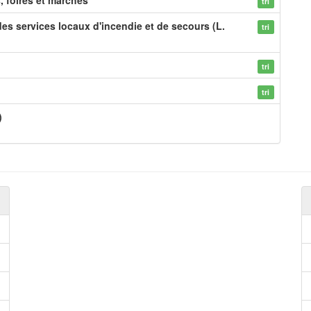
s, foires et marchés
tri
des services locaux d'incendie et de secours (L.
tri
tri
tri
)