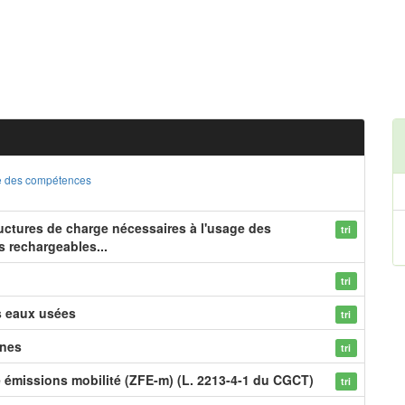
ste des compétences
ructures de charge nécessaires à l'usage des
tri
s rechargeables...
tri
s eaux usées
tri
ines
tri
e émissions mobilité (ZFE-m) (L. 2213-4-1 du CGCT)
tri