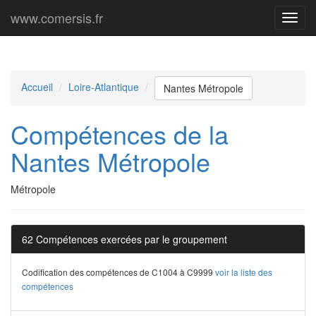
www.comersis.fr
Menu
princi
Accueil
Loire-Atlantique
Nantes Métropole
Compétences de la
Nantes Métropole
Métropole
62 Compétences exercées par le groupement
Codification des compétences de C1004 à C9999
voir la liste des
compétences