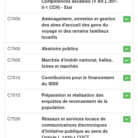
Compétences sécables (V Art.L.301-
5-1 CCH) - Etat
C7000
Aménagement, entretien et gestion
tri
des aires d'accueil des gens du
voyage et des terrains familiaux
locatifs
C7500
Abattoirs publics
tri
C7505
Marchés d'intérêt national, halles,
tri
foires et marchés
C7510
Contributions pour le financement
tri
du SDIS
C7515
Préparation et réalisation des
tri
enquêtes de recensement de la
population
C7530
Réseaux et services locaux de
tri
communications électroniques
d'initiative publique au sens de
l'article L 1425-1 CGCT