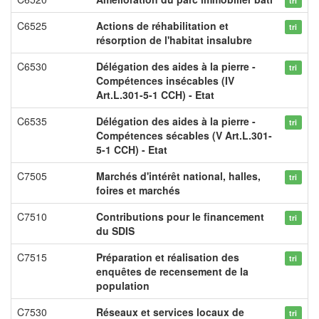
tri
C6525
Actions de réhabilitation et
tri
résorption de l'habitat insalubre
C6530
Délégation des aides à la pierre -
tri
Compétences insécables (IV
Art.L.301-5-1 CCH) - Etat
C6535
Délégation des aides à la pierre -
tri
Compétences sécables (V Art.L.301-
5-1 CCH) - Etat
C7505
Marchés d'intérêt national, halles,
tri
foires et marchés
C7510
Contributions pour le financement
tri
du SDIS
C7515
Préparation et réalisation des
tri
enquêtes de recensement de la
population
C7530
Réseaux et services locaux de
tri