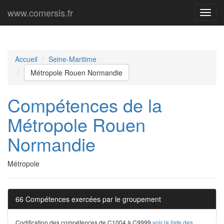
www.comersis.fr
Menu
princi
Accueil
Seine-Maritime
Métropole Rouen Normandie
Compétences de la
Métropole Rouen
Normandie
Métropole
66 Compétences exercées par le groupement
Codification des compétences de C1004 à C9999
voir la liste des