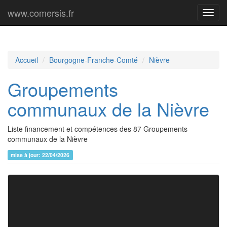
www.comersis.fr
Menu
princi
Accueil
Bourgogne-Franche-Comté
Nièvre
Groupements
communaux de la Nièvre
Liste financement et compétences des 87 Groupements
communaux de la Nièvre
mise à jour: 22/04/2026