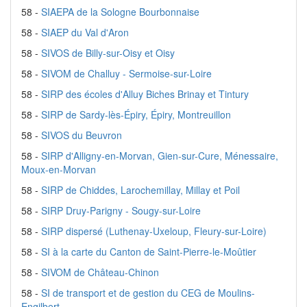
58 -
SIAEPA de la Sologne Bourbonnaise
58 -
SIAEP du Val d'Aron
58 -
SIVOS de Billy-sur-Oisy et Oisy
58 -
SIVOM de Challuy - Sermoise-sur-Loire
58 -
SIRP des écoles d'Alluy Biches Brinay et Tintury
58 -
SIRP de Sardy-lès-Épiry, Épiry, Montreuillon
58 -
SIVOS du Beuvron
58 -
SIRP d'Alligny-en-Morvan, Gien-sur-Cure, Ménessaire,
Moux-en-Morvan
58 -
SIRP de Chiddes, Larochemillay, Millay et Poil
58 -
SIRP Druy-Parigny - Sougy-sur-Loire
58 -
SIRP dispersé (Luthenay-Uxeloup, Fleury-sur-Loire)
58 -
SI à la carte du Canton de Saint-Pierre-le-Moûtier
58 -
SIVOM de Château-Chinon
58 -
SI de transport et de gestion du CEG de Moulins-
Engilbert