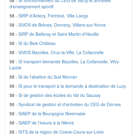
58 -
SI fonctionnement du CEG de Varzy et annexes
d'enseignement sportif
58 -
SIRP d'Anlezy, Fertrève, Ville-Langy
58 -
SIVOS de Brèves, Dornecy, Villiers-sur-Yonne
58 -
SIRP de Balleray et Saint-Martin-d'Heuille
58 -
SI du Bois Château
58 -
SIVOS Bazolles, Crux-la-Ville, La Collancelle
58 -
SI transport demande Bazolles, La Collancelle, Vitry-
Laché
58 -
SI de l'abattoir du Sud Morvan
58 -
SI pour le transport à la demande à destination de Luzy
58 -
SI de gestion des écoles du Val du Sauzay
58 -
Syndicat de gestion et d'entretien du CEG de Dornes
58 -
SIAEP de la Bourgogne Nivernaise
58 -
SIAEP de l'Ixeure à la Nièvre
58 -
SITS de la région de Cosne-Cours-sur-Loire