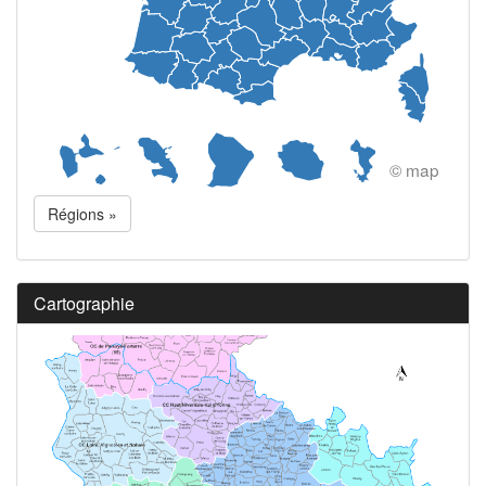
© map
Régions »
Cartographie