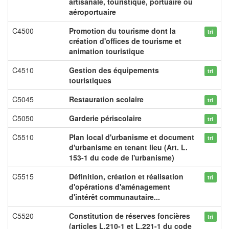
artisanale, touristique, portuaire ou
aéroportuaire
C4500
Promotion du tourisme dont la
tri
création d'offices de tourisme et
animation touristique
C4510
Gestion des équipements
tri
touristiques
C5045
Restauration scolaire
tri
C5050
Garderie périscolaire
tri
C5510
Plan local d'urbanisme et document
tri
d'urbanisme en tenant lieu (Art. L.
153-1 du code de l'urbanisme)
C5515
Définition, création et réalisation
tri
d'opérations d'aménagement
d'intérêt communautaire...
C5520
Constitution de réserves foncières
tri
(articles L.210-1 et L.221-1 du code