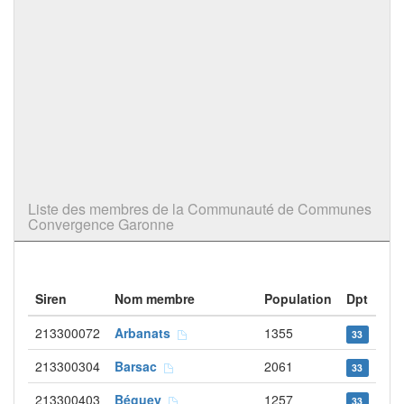
Liste des membres de la Communauté de Communes
Convergence Garonne
Siren
Nom membre
Population
Dpt
213300072
Arbanats
1355
33
213300304
Barsac
2061
33
213300403
Béguey
1257
33