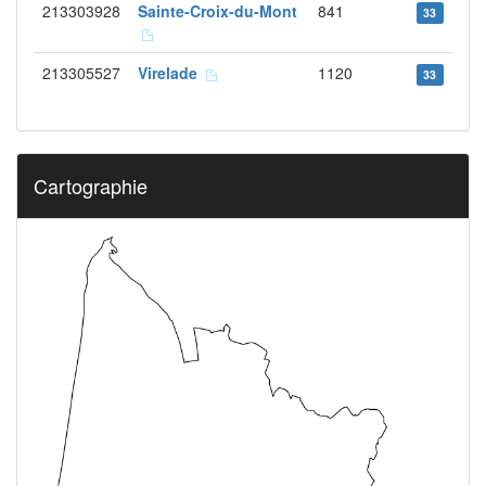
213303928
Sainte-Croix-du-Mont
841
33
213305527
Virelade
1120
33
Cartographie