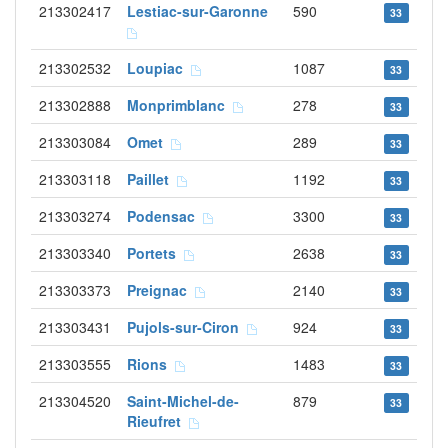
213302417
Lestiac-sur-Garonne
590
33
213302532
Loupiac
1087
33
213302888
Monprimblanc
278
33
213303084
Omet
289
33
213303118
Paillet
1192
33
213303274
Podensac
3300
33
213303340
Portets
2638
33
213303373
Preignac
2140
33
213303431
Pujols-sur-Ciron
924
33
213303555
Rions
1483
33
213304520
Saint-Michel-de-
879
33
Rieufret