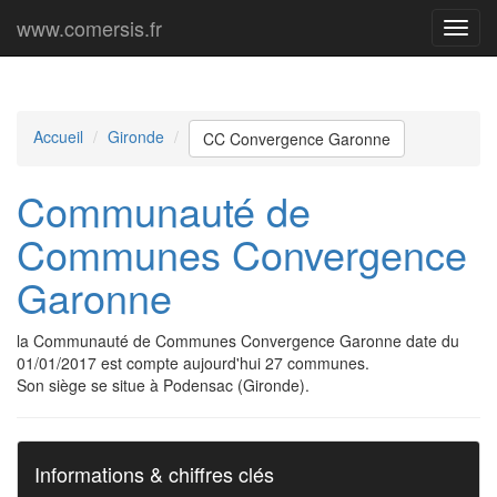
www.comersis.fr
Menu
princi
Accueil
Gironde
CC Convergence Garonne
Communauté de
Communes Convergence
Garonne
la Communauté de Communes Convergence Garonne date du
01/01/2017 est compte aujourd'hui 27 communes.
Son siège se situe à Podensac (Gironde).
Informations & chiffres clés