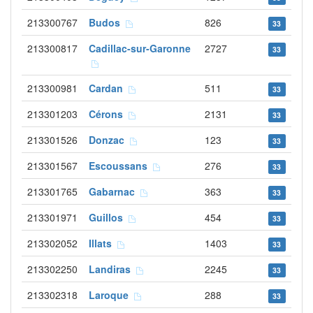
213300767
Budos
826
33
213300817
Cadillac-sur-Garonne
2727
33
213300981
Cardan
511
33
213301203
Cérons
2131
33
213301526
Donzac
123
33
213301567
Escoussans
276
33
213301765
Gabarnac
363
33
213301971
Guillos
454
33
213302052
Illats
1403
33
213302250
Landiras
2245
33
213302318
Laroque
288
33