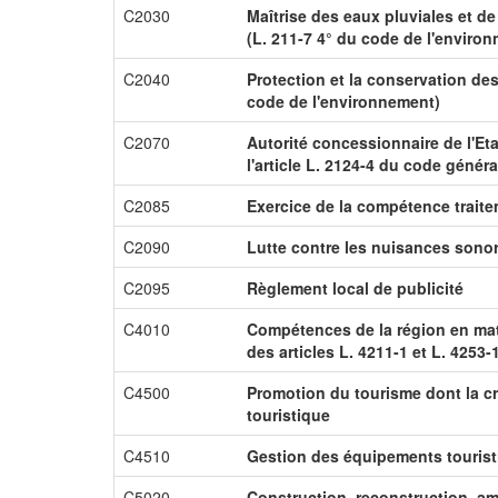
C2030
Maîtrise des eaux pluviales et de
(L. 211-7 4° du code de l'enviro
C2040
Protection et la conservation des
code de l'environnement)
C2070
Autorité concessionnaire de l'Et
l'article L. 2124-4 du code génér
C2085
Exercice de la compétence trait
C2090
Lutte contre les nuisances sono
C2095
Règlement local de publicité
C4010
Compétences de la région en ma
des articles L. 4211-1 et L. 4253-
C4500
Promotion du tourisme dont la cr
touristique
C4510
Gestion des équipements touris
C5020
Construction, reconstruction, a