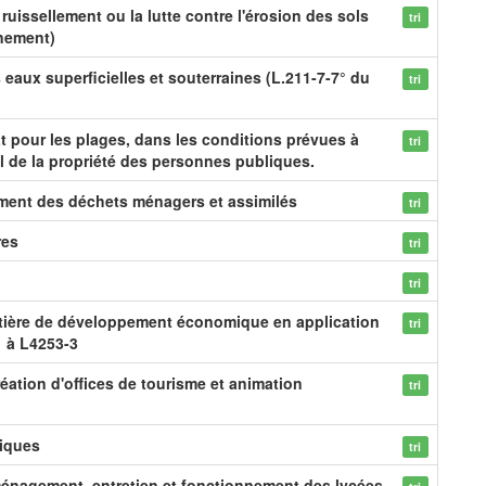
 ruissellement ou la lutte contre l'érosion des sols
tri
nnement)
 eaux superficielles et souterraines (L.211-7-7° du
tri
at pour les plages, dans les conditions prévues à
tri
al de la propriété des personnes publiques.
ement des déchets ménagers et assimilés
tri
res
tri
tri
tière de développement économique en application
tri
1 à L4253-3
éation d'offices de tourisme et animation
tri
tiques
tri
ménagement, entretien et fonctionnement des lycées