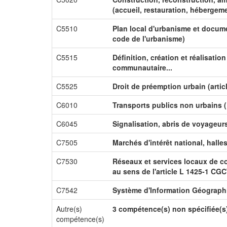
(accueil, restauration, hébergeme
C5510
Plan local d'urbanisme et docume
code de l'urbanisme)
C5515
Définition, création et réalisati
communautaire...
C5525
Droit de préemption urbain (artic
C6010
Transports publics non urbains (
C6045
Signalisation, abris de voyageur
C7505
Marchés d'intérêt national, halle
C7530
Réseaux et services locaux de co
au sens de l'article L 1425-1 CG
C7542
Système d'Information Géograph
Autre(s)
3 compétence(s) non spécifiée(s
compétence(s)