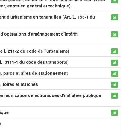
tri
nt, entretien général et technique)
nt d'urbanisme en tenant lieu (Art. L. 153-1 du
tri
on d'opérations d'aménagement d'intérêt
tri
le L.211-2 du code de l'urbanisme)
tri
L. 3111-1 du code des transports)
tri
s, parcs et aires de stationnement
tri
s, foires et marchés
tri
mmunications électroniques d'initiative publique
tri
CT
ique
tri
)