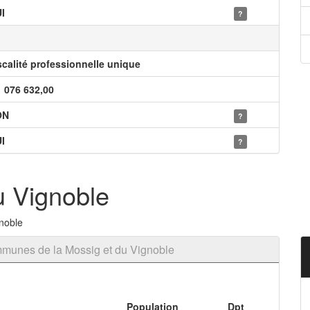
I
?
scalité professionnelle unique
1 076 632,00
ON
?
I
?
u Vignoble
noble
munes de la Mossig et du Vignoble
Population
Dpt