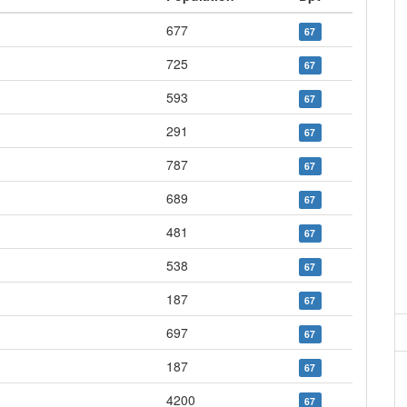
677
67
725
67
593
67
291
67
787
67
689
67
481
67
538
67
187
67
697
67
187
67
4200
67