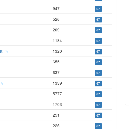
947
67
526
67
209
67
1184
67
ett
1320
67
655
67
637
67
1339
67
5777
67
1703
67
251
67
226
67