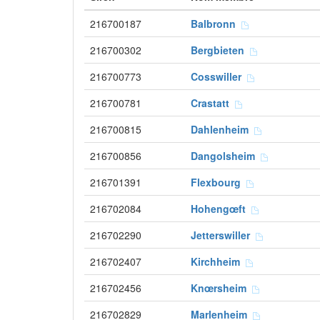
216700187
Balbronn
216700302
Bergbieten
216700773
Cosswiller
216700781
Crastatt
216700815
Dahlenheim
216700856
Dangolsheim
216701391
Flexbourg
216702084
Hohengœft
216702290
Jetterswiller
216702407
Kirchheim
216702456
Knœrsheim
216702829
Marlenheim