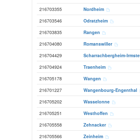
216703355
Nordheim
216703546
Odratzheim
216703835
Rangen
216704080
Romanswiller
216704429
Scharrachbergheim-Irmst
216704924
Traenheim
216705178
Wangen
216701227
Wangenbourg-Engenthal
216705202
Wasselonne
216705251
Westhoffen
216705558
Zehnacker
216705566
Zeinheim