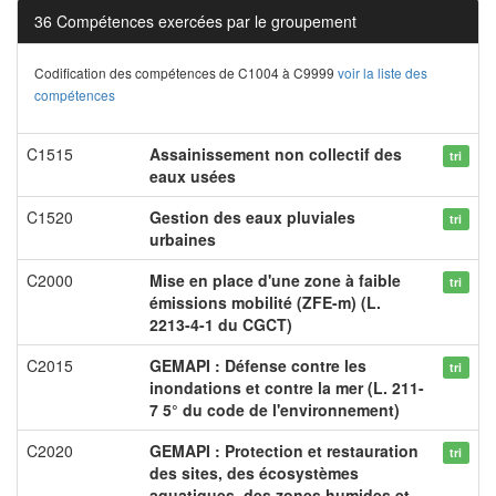
36 Compétences exercées par le groupement
Codification des compétences de C1004 à C9999
voir la liste des
compétences
C1515
Assainissement non collectif des
tri
eaux usées
C1520
Gestion des eaux pluviales
tri
urbaines
C2000
Mise en place d'une zone à faible
tri
émissions mobilité (ZFE-m) (L.
2213-4-1 du CGCT)
C2015
GEMAPI : Défense contre les
tri
inondations et contre la mer (L. 211-
7 5° du code de l'environnement)
C2020
GEMAPI : Protection et restauration
tri
des sites, des écosystèmes
aquatiques, des zones humides et