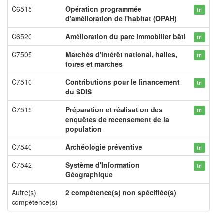
C6515
Opération programmée
tri
d'amélioration de l'habitat (OPAH)
C6520
Amélioration du parc immobilier bâti
tri
C7505
Marchés d'intérêt national, halles,
tri
foires et marchés
C7510
Contributions pour le financement
tri
du SDIS
C7515
Préparation et réalisation des
tri
enquêtes de recensement de la
population
C7540
Archéologie préventive
tri
C7542
Système d'Information
tri
Géographique
Autre(s)
2 compétence(s) non spécifiée(s)
compétence(s)