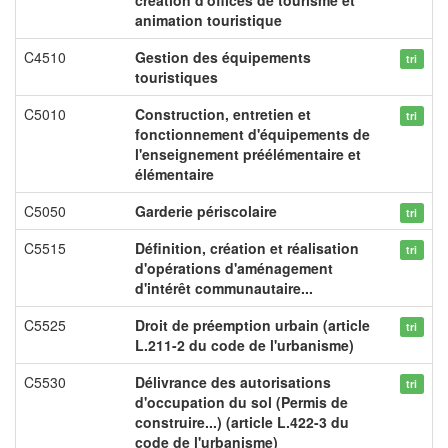
création d'offices de tourisme et
animation touristique
C4510
Gestion des équipements
tri
touristiques
C5010
Construction, entretien et
tri
fonctionnement d'équipements de
l'enseignement préélémentaire et
élémentaire
C5050
Garderie périscolaire
tri
C5515
Définition, création et réalisation
tri
d'opérations d'aménagement
d'intérêt communautaire...
C5525
Droit de préemption urbain (article
tri
L.211-2 du code de l'urbanisme)
C5530
Délivrance des autorisations
tri
d'occupation du sol (Permis de
construire...) (article L.422-3 du
code de l'urbanisme)