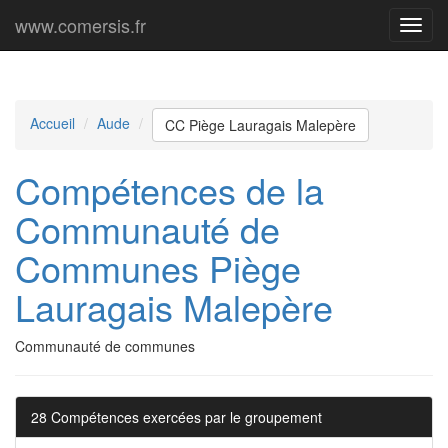
www.comersis.fr
Menu
princi
Accueil
Aude
CC Piège Lauragais Malepère
Compétences de la
Communauté de
Communes Piège
Lauragais Malepère
Communauté de communes
28 Compétences exercées par le groupement