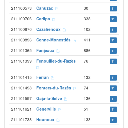
211100573
Cahuzac
30
11
211100706
Carlipa
338
11
211100870
Cazalrenoux
102
11
211100896
Cenne-Monestiés
411
11
211101365
Fanjeaux
886
11
211101399
Fenouillet-du-Razès
76
11
211101415
Ferran
132
11
211101498
Fonters-du-Razès
74
11
211101597
Gaja-la-Selve
136
11
211101621
Generville
51
11
211101738
Hounoux
133
11