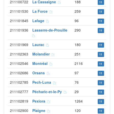
211100722
La Cassaigne
188
11
211101530
La Force
259
11
211101845
Lafage
96
11
211101936
Lasserre-de-Prouille
290
11
211101969
Laurac
180
11
211102363
Molandier
251
11
211102546
Montréal
2116
11
211102686
Orsans
97
11
211102785
Pech-Luna
76
11
211102777
Pécharic-et-le-Py
29
11
211102819
Pexiora
1264
11
211102900
Plaigne
120
11