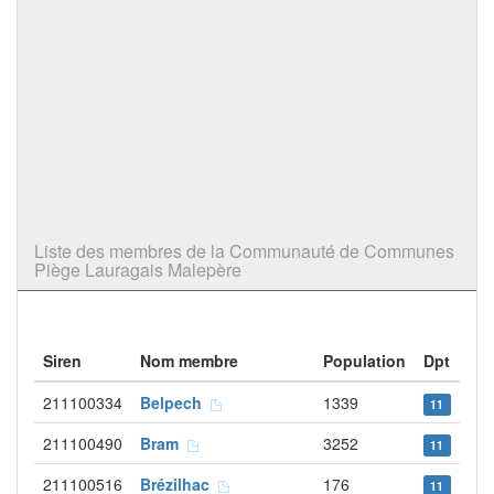
Liste des membres de la Communauté de Communes
Piège Lauragais Malepère
Siren
Nom membre
Population
Dpt
211100334
Belpech
1339
11
211100490
Bram
3252
11
211100516
Brézilhac
176
11