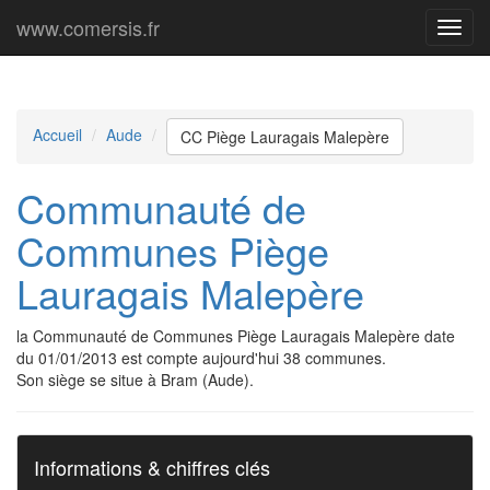
www.comersis.fr
Menu
princi
Accueil
Aude
CC Piège Lauragais Malepère
Communauté de
Communes Piège
Lauragais Malepère
la Communauté de Communes Piège Lauragais Malepère date
du 01/01/2013 est compte aujourd'hui 38 communes.
Son siège se situe à Bram (Aude).
Informations & chiffres clés