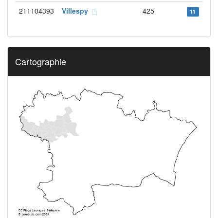
211104393
Villespy
425
11
Cartographie