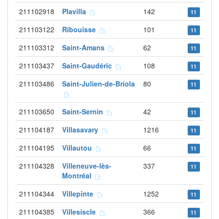
211102918
Plavilla
142
11
211103122
Ribouisse
101
11
211103312
Saint-Amans
62
11
211103437
Saint-Gaudéric
108
11
211103486
Saint-Julien-de-Briola
80
11
211103650
Saint-Sernin
42
11
211104187
Villasavary
1216
11
211104195
Villautou
66
11
211104328
Villeneuve-lès-
337
11
Montréal
211104344
Villepinte
1252
11
211104385
Villesiscle
366
11