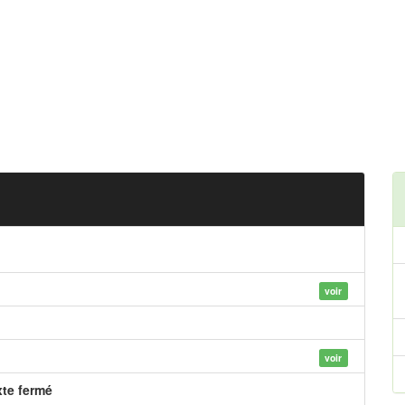
voir
voir
xte fermé