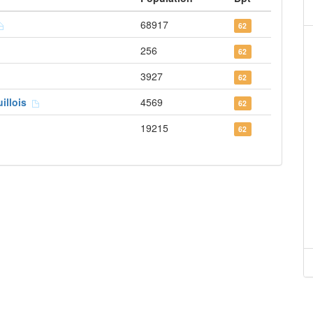
68917
62
256
62
3927
62
uillois
4569
62
19215
62