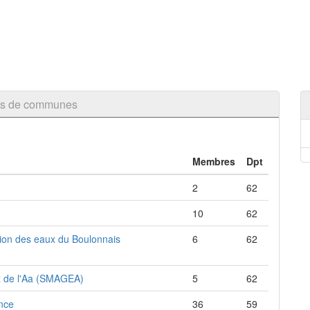
ts de communes
Membres
Dpt
2
62
10
62
ion des eaux du Boulonnais
6
62
x de l'Aa (SMAGEA)
5
62
ance
36
59