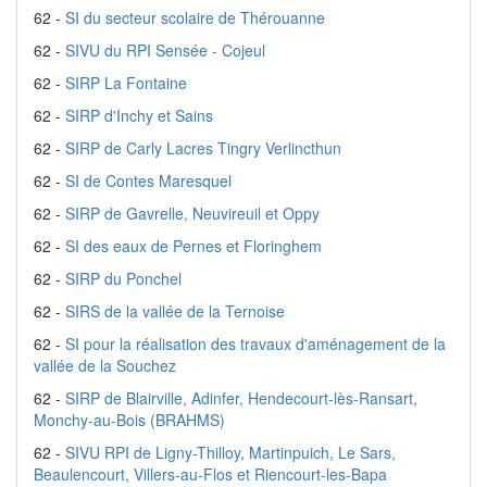
62 -
SI du secteur scolaire de Thérouanne
62 -
SIVU du RPI Sensée - Cojeul
62 -
SIRP La Fontaine
62 -
SIRP d'Inchy et Sains
62 -
SIRP de Carly Lacres Tingry Verlincthun
62 -
SI de Contes Maresquel
62 -
SIRP de Gavrelle, Neuvireuil et Oppy
62 -
SI des eaux de Pernes et Floringhem
62 -
SIRP du Ponchel
62 -
SIRS de la vallée de la Ternoise
62 -
SI pour la réalisation des travaux d'aménagement de la
vallée de la Souchez
62 -
SIRP de Blairville, Adinfer, Hendecourt-lès-Ransart,
Monchy-au-Bois (BRAHMS)
62 -
SIVU RPI de Ligny-Thilloy, Martinpuich, Le Sars,
Beaulencourt, Villers-au-Flos et Riencourt-les-Bapa