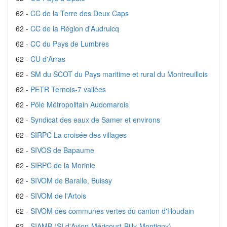
62 -
CC de la Terre des Deux Caps
62 -
CC de la Région d'Audruicq
62 -
CC du Pays de Lumbres
62 -
CU d'Arras
62 -
SM du SCOT du Pays maritime et rural du Montreuillois
62 -
PETR Ternois-7 vallées
62 -
Pôle Métropolitain Audomarois
62 -
Syndicat des eaux de Samer et environs
62 -
SIRPC La croisée des villages
62 -
SIVOS de Bapaume
62 -
SIRPC de la Morinie
62 -
SIVOM de Baralle, Buissy
62 -
SIVOM de l'Artois
62 -
SIVOM des communes vertes du canton d'Houdain
62 -
SIAMB (SI d'Avion-Méricourt-Billy-Montigny)