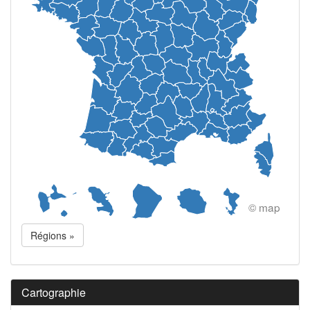
© map
Régions »
Cartographie