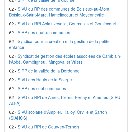
62 -
SIRP de la vallée de la Course
62 -
SIVU du RP des communes de Boisleux-au-Mont,
Boisleux-Saint-Marc, Hamelincourt et Moyenneville
62 -
SIVU du RPI Ablainzevelle, Courcelles et Gomiécourt
62 -
SIRP des quatre communes
62 -
Syndicat pour la création et la gestion de la petite
enfance
62 -
Syndicat de gestion des écoles associées de Camblain-
l'Abbé, Cambligneul, Mingoval et Villers
62 -
SIRP de la vallée de la Dordonne
62 -
SIVU des Hauts de la Scarpe
62 -
SIRP des sept communes
62 -
SIVU du RPI de Ames, Lières, Ferfay et Amettes (SIVU
ALFA)
62 -
SIVU scolaire d'Amplier, Halloy, Orville et Sarton
(SIAHOS)
62 -
SIVU du RPI de Gouy-en-Ternois