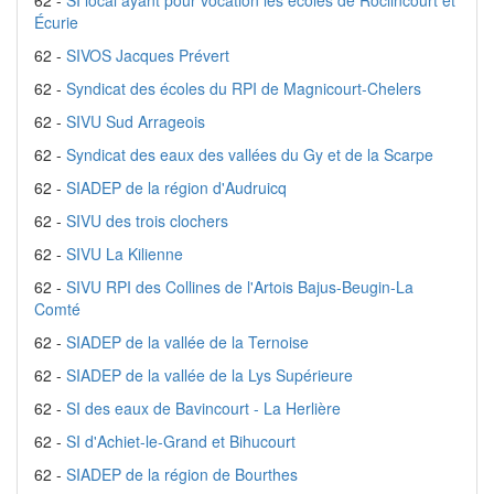
62 -
SI local ayant pour vocation les écoles de Roclincourt et
Écurie
62 -
SIVOS Jacques Prévert
62 -
Syndicat des écoles du RPI de Magnicourt-Chelers
62 -
SIVU Sud Arrageois
62 -
Syndicat des eaux des vallées du Gy et de la Scarpe
62 -
SIADEP de la région d'Audruicq
62 -
SIVU des trois clochers
62 -
SIVU La Kilienne
62 -
SIVU RPI des Collines de l'Artois Bajus-Beugin-La
Comté
62 -
SIADEP de la vallée de la Ternoise
62 -
SIADEP de la vallée de la Lys Supérieure
62 -
SI des eaux de Bavincourt - La Herlière
62 -
SI d'Achiet-le-Grand et Bihucourt
62 -
SIADEP de la région de Bourthes