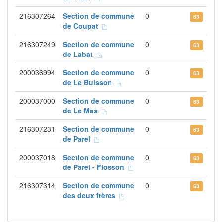
216307264
Section de commune
0
63
de Coupat
216307249
Section de commune
0
63
de Labat
200036994
Section de commune
0
63
de Le Buisson
200037000
Section de commune
0
63
de Le Mas
216307231
Section de commune
0
63
de Parel
200037018
Section de commune
0
63
de Parel - Fiosson
216307314
Section de commune
0
63
des deux frères