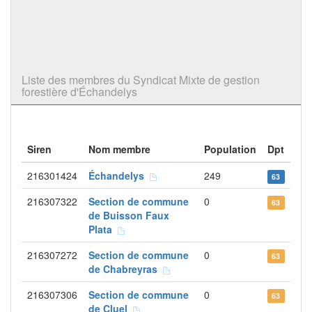
Liste des membres du Syndicat Mixte de gestion
forestière d'Échandelys
Siren
Nom membre
Population
Dpt
216301424
Échandelys
249
63
216307322
Section de commune
0
63
de Buisson Faux
Plata
216307272
Section de commune
0
63
de Chabreyras
216307306
Section de commune
0
63
de Cluel