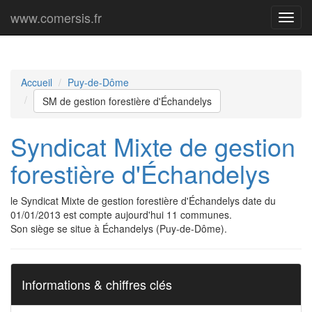
www.comersis.fr
Menu
princi
Accueil
Puy-de-Dôme
SM de gestion forestière d'Échandelys
Syndicat Mixte de gestion
forestière d'Échandelys
le Syndicat Mixte de gestion forestière d'Échandelys date du
01/01/2013 est compte aujourd'hui 11 communes.
Son siège se situe à Échandelys (Puy-de-Dôme).
Informations & chiffres clés