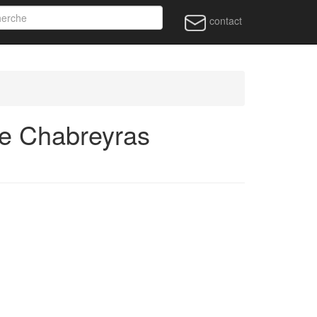
contact
de Chabreyras