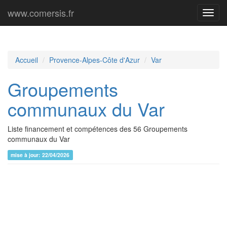
www.comersis.fr
Menu
princi
Accueil
Provence-Alpes-Côte d'Azur
Var
Groupements
communaux du Var
Liste financement et compétences des 56 Groupements
communaux du Var
mise à jour: 22/04/2026