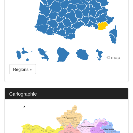
© map
Régions »
Cartographie