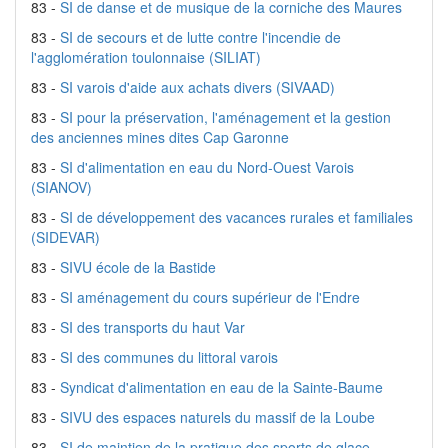
83 -
SI de danse et de musique de la corniche des Maures
83 -
SI de secours et de lutte contre l'incendie de
l'agglomération toulonnaise (SILIAT)
83 -
SI varois d'aide aux achats divers (SIVAAD)
83 -
SI pour la préservation, l'aménagement et la gestion
des anciennes mines dites Cap Garonne
83 -
SI d'alimentation en eau du Nord-Ouest Varois
(SIANOV)
83 -
SI de développement des vacances rurales et familiales
(SIDEVAR)
83 -
SIVU école de la Bastide
83 -
SI aménagement du cours supérieur de l'Endre
83 -
SI des transports du haut Var
83 -
SI des communes du littoral varois
83 -
Syndicat d'alimentation en eau de la Sainte-Baume
83 -
SIVU des espaces naturels du massif de la Loube
83 -
SI de maintien de la pratique des sports de glace