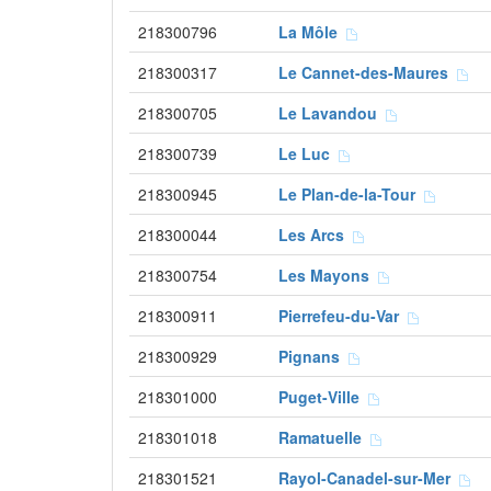
218300796
La Môle
218300317
Le Cannet-des-Maures
218300705
Le Lavandou
218300739
Le Luc
218300945
Le Plan-de-la-Tour
218300044
Les Arcs
218300754
Les Mayons
218300911
Pierrefeu-du-Var
218300929
Pignans
218301000
Puget-Ville
218301018
Ramatuelle
218301521
Rayol-Canadel-sur-Mer