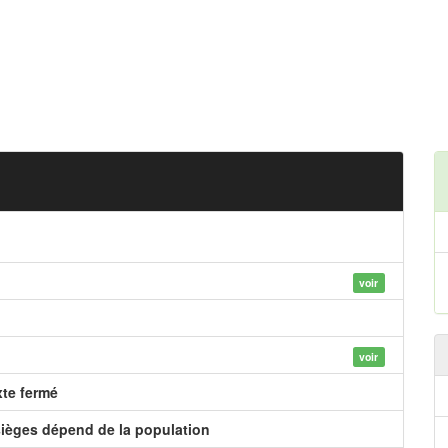
voir
voir
xte fermé
ièges dépend de la population