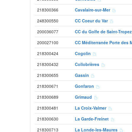
218300366
Cavalaire-sur-Mer
248300550
CC Coeur du Var
200036077
CC du Golfe de Saint-Trope
200027100
CC Méditerranée Porte des
218300424
Cogolin
218300432
Collobrières
218300655
Gassin
218300671
Gonfaron
218300689
Grimaud
218300481
La Croix-Valmer
218300630
La Garde-Freinet
218300713
La Londe-les-Maures