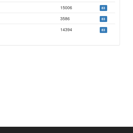
15006
83
3586
83
14394
83