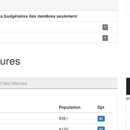
ns budgétaires des membres seulement
?
?
ures
if des Maures
s
Population
Dpt
8361
83
4120
83