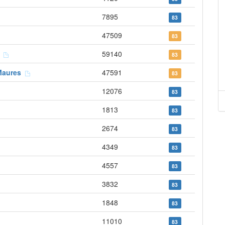
7895
83
47509
83
z
59140
83
 Maures
47591
83
12076
83
1813
83
2674
83
4349
83
4557
83
3832
83
1848
83
11010
83