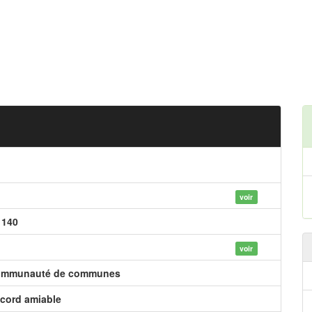
voir
 140
voir
mmunauté de communes
cord amiable