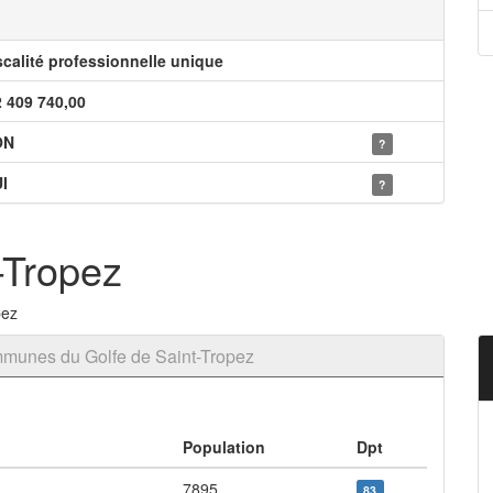
scalité professionnelle unique
2 409 740,00
ON
?
I
?
-Tropez
pez
munes du Golfe de Saint-Tropez
Population
Dpt
7895
83