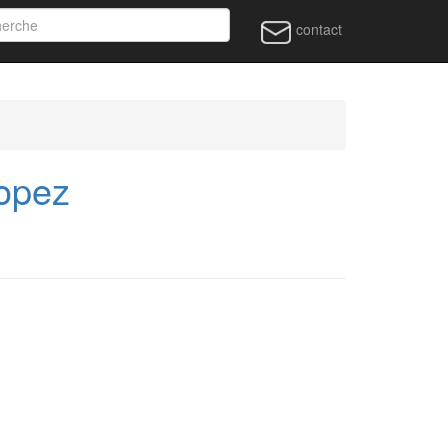
contact
opez