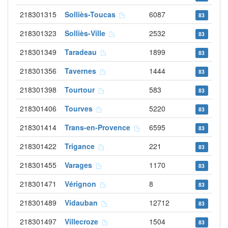
218301315
Solliès-Toucas
6087
83
218301323
Solliès-Ville
2532
83
218301349
Taradeau
1899
83
218301356
Tavernes
1444
83
218301398
Tourtour
583
83
218301406
Tourves
5220
83
218301414
Trans-en-Provence
6595
83
218301422
Trigance
221
83
218301455
Varages
1170
83
218301471
Vérignon
8
83
218301489
Vidauban
12712
83
218301497
Villecroze
1504
83