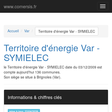
www.comersis.fr
Menu
princi
Accueil
Var
Territoire d'énergie Var - SYMIELEC
Territoire d'énergie Var -
SYMIELEC
le Territoire d'énergie Var - SYMIELEC date du 03/12/2009 est
compte aujourd'hui 136 communes.
Son siège se situe à Brignoles (Var).
Informations & chiffres clés
mise à jour: 22/04/2026