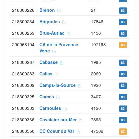
218300226
Brenon
21
83
218300234
Brignoles
17846
83
218300259
Brue-Auriac
1456
83
200068104
CA de la Provence
107198
83
Verte
218300267
Cabasse
1985
83
218300283
Callas
2069
83
218300309
Camps-la-Source
1920
83
218300325
Carcès
3407
83
218300333
Carnoules
4120
83
218300366
Cavalaire-sur-Mer
7895
83
248300550
CC Coeur du Var
47509
83