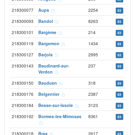
218300077
Aups
2254
83
218300093
Bandol
8263
83
218300101
Bargème
214
83
218300119
Bargemon
1434
83
218300127
Barjols
2995
83
218300143
Baudinard-sur-
237
83
Verdon
218300150
Bauduen
318
83
218300176
Belgentier
2387
83
218300184
Besse-sur-Issole
3123
83
218300192
Bormes-les-Mimosas
8361
83
218300218
Bras
2617
83