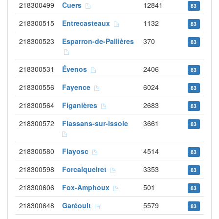
218300499
Cuers
12841
83
218300515
Entrecasteaux
1132
83
218300523
Esparron-de-Pallières
370
83
218300531
Évenos
2406
83
218300556
Fayence
6024
83
218300564
Figanières
2683
83
218300572
Flassans-sur-Issole
3661
83
218300580
Flayosc
4514
83
218300598
Forcalqueiret
3353
83
218300606
Fox-Amphoux
501
83
218300648
Garéoult
5579
83