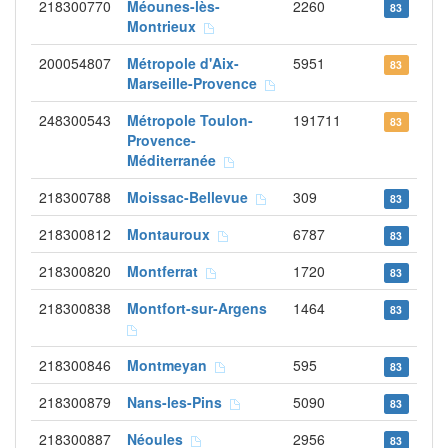
218300770
Méounes-lès-
2260
83
Montrieux
200054807
Métropole d'Aix-
5951
83
Marseille-Provence
248300543
Métropole Toulon-
191711
83
Provence-
Méditerranée
218300788
Moissac-Bellevue
309
83
218300812
Montauroux
6787
83
218300820
Montferrat
1720
83
218300838
Montfort-sur-Argens
1464
83
218300846
Montmeyan
595
83
218300879
Nans-les-Pins
5090
83
218300887
Néoules
2956
83