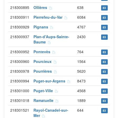
218300895
Ollières
638
83
218300911
Pierrefeu-du-Var
6084
83
218300929
Pignans
4767
83
218300937
Plan-d'Aups-Sainte-
2430
83
Baume
218300952
Pontevès
764
83
218300960
Pourcieux
1564
83
218300978
Pourrières
5620
83
218300994
Puget-sur-Argens
8473
83
218301000
Puget-Ville
4568
83
218301018
Ramatuelle
1889
83
218301521
Rayol-Canadel-sur-
644
83
Mer