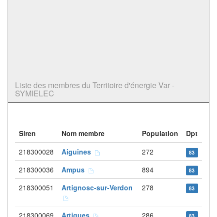
Liste des membres du Territoire d'énergie Var -
SYMIELEC
Siren
Nom membre
Population
Dpt
218300028
Aiguines
272
83
218300036
Ampus
894
83
218300051
Artignosc-sur-Verdon
278
83
218300069
Artigues
286
83