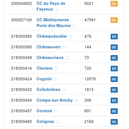
200004802
CC du Pays de
5021
83
Fayence
200027100
CC Méditerranée
47591
83
Porte des Maures
218300382
Châteaudouble
476
83
218300390
Châteauvert
144
83
218300408
Châteauvieux
73
83
218300416
Claviers
720
83
218300424
Cogolin
12076
83
218300432
Collobrières
1813
83
218300440
Comps-sur-Artuby
346
83
218300457
Correns
891
83
218300465
Cotignac
2166
83