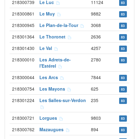
218300739
Le Luc
11124
83
218300861
Le Muy
9882
83
218300945
Le Plan-de-la-Tour
3068
83
218301364
Le Thoronet
2636
83
218301430
Le Val
4257
83
218300010
Les Adrets-de-
2780
83
l'Estérel
218300044
Les Arcs
7844
83
218300754
Les Mayons
625
83
218301224
Les Salles-sur-Verdon
235
83
218300721
Lorgues
9803
83
218300762
Mazaugues
894
83