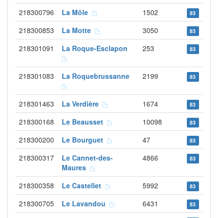
218300796
La Môle
1502
83
218300853
La Motte
3050
83
218301091
La Roque-Esclapon
253
83
218301083
La Roquebrussanne
2199
83
218301463
La Verdière
1674
83
218300168
Le Beausset
10098
83
218300200
Le Bourguet
47
83
218300317
Le Cannet-des-
4866
83
Maures
218300358
Le Castellet
5992
83
218300705
Le Lavandou
6431
83