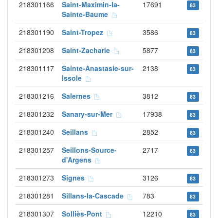
218301166
Saint-Maximin-la-
17691
83
Sainte-Baume
218301190
Saint-Tropez
3586
83
218301208
Saint-Zacharie
5877
83
218301117
Sainte-Anastasie-sur-
2138
83
Issole
218301216
Salernes
3812
83
218301232
Sanary-sur-Mer
17938
83
218301240
Seillans
2852
83
218301257
Seillons-Source-
2717
83
d'Argens
218301273
Signes
3126
83
218301281
Sillans-la-Cascade
783
83
218301307
Solliès-Pont
12210
83