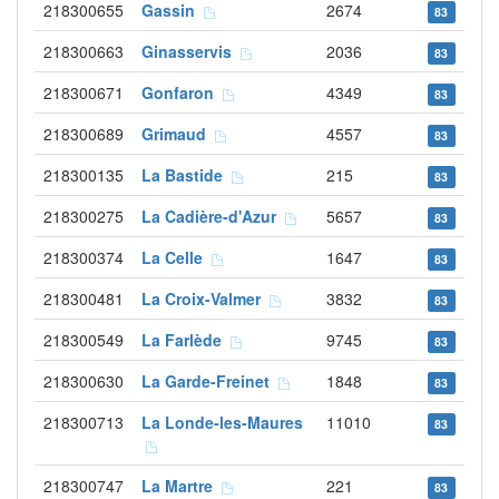
218300655
Gassin
2674
83
218300663
Ginasservis
2036
83
218300671
Gonfaron
4349
83
218300689
Grimaud
4557
83
218300135
La Bastide
215
83
218300275
La Cadière-d'Azur
5657
83
218300374
La Celle
1647
83
218300481
La Croix-Valmer
3832
83
218300549
La Farlède
9745
83
218300630
La Garde-Freinet
1848
83
218300713
La Londe-les-Maures
11010
83
218300747
La Martre
221
83