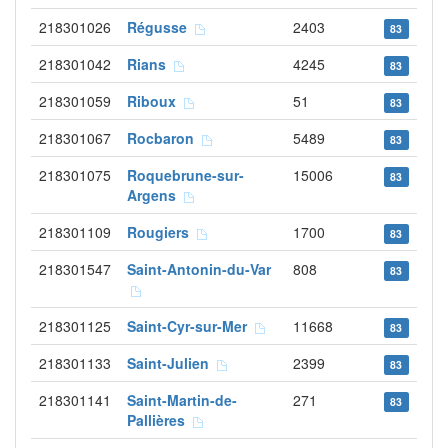
218301026
Régusse
2403
83
218301042
Rians
4245
83
218301059
Riboux
51
83
218301067
Rocbaron
5489
83
218301075
Roquebrune-sur-
15006
83
Argens
218301109
Rougiers
1700
83
218301547
Saint-Antonin-du-Var
808
83
218301125
Saint-Cyr-sur-Mer
11668
83
218301133
Saint-Julien
2399
83
218301141
Saint-Martin-de-
271
83
Pallières