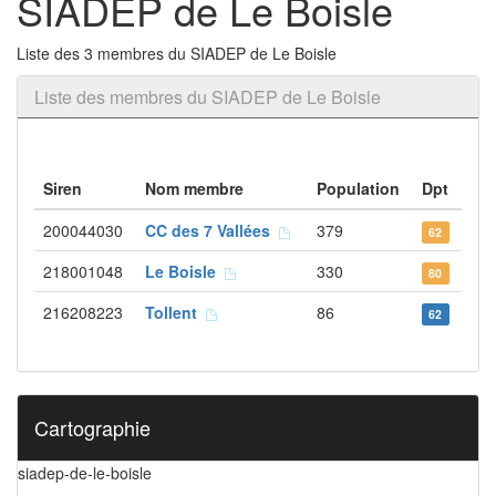
SIADEP de Le Boisle
Liste des 3 membres du SIADEP de Le Boisle
Liste des membres du SIADEP de Le Boisle
Siren
Nom membre
Population
Dpt
200044030
CC des 7 Vallées
379
62
218001048
Le Boisle
330
80
216208223
Tollent
86
62
Cartographie
siadep-de-le-boisle