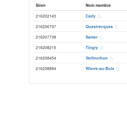
Siren
Nom membre
216202143
Carly
216206797
Questrecques
216207738
Samer
216208215
Tingry
216208454
Verlincthun
216208884
Wierre-au-Bois