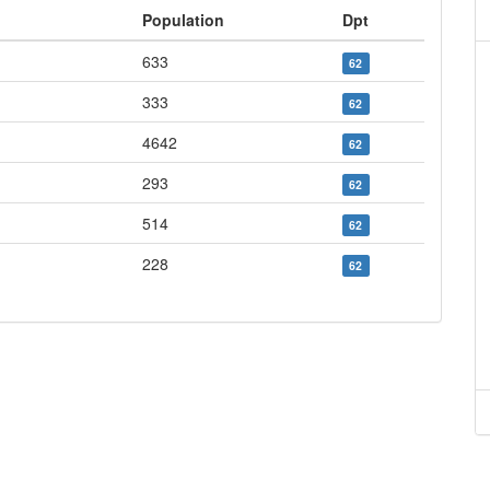
Population
Dpt
633
62
333
62
4642
62
293
62
514
62
228
62