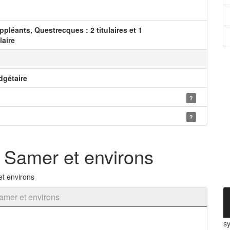
suppléants, Questrecques : 2 titulaires et 1
laire
dgétaire
?
?
 Samer et environs
t environs
amer et environs
s