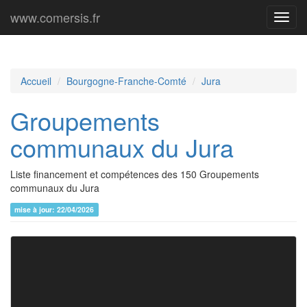
www.comersis.fr
Menu
princi
Accueil
Bourgogne-Franche-Comté
Jura
Groupements
communaux du Jura
Liste financement et compétences des 150 Groupements
communaux du Jura
mise à jour: 22/04/2026