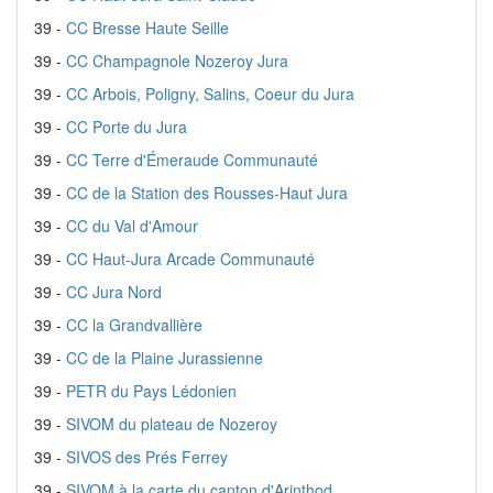
39 -
CC Bresse Haute Seille
39 -
CC Champagnole Nozeroy Jura
39 -
CC Arbois, Poligny, Salins, Coeur du Jura
39 -
CC Porte du Jura
39 -
CC Terre d'Émeraude Communauté
39 -
CC de la Station des Rousses-Haut Jura
39 -
CC du Val d'Amour
39 -
CC Haut-Jura Arcade Communauté
39 -
CC Jura Nord
39 -
CC la Grandvallière
39 -
CC de la Plaine Jurassienne
39 -
PETR du Pays Lédonien
39 -
SIVOM du plateau de Nozeroy
39 -
SIVOS des Prés Ferrey
39 -
SIVOM à la carte du canton d'Arinthod