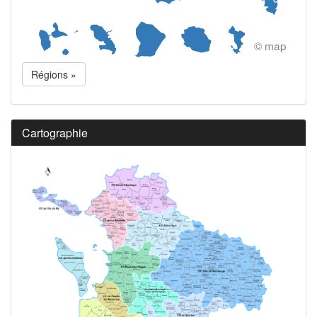
© map
Régions »
Cartographie