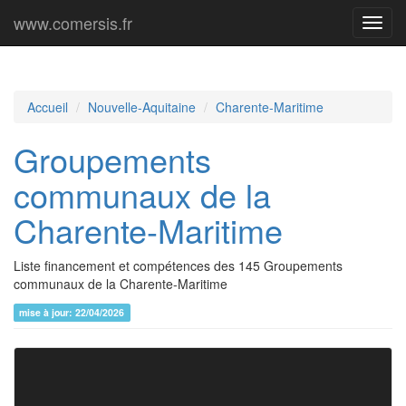
www.comersis.fr
Menu
princi
Accueil
Nouvelle-Aquitaine
Charente-Maritime
Groupements
communaux de la
Charente-Maritime
Liste financement et compétences des 145 Groupements
communaux de la Charente-Maritime
mise à jour: 22/04/2026