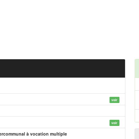
voir
voir
tercommunal à vocation multiple