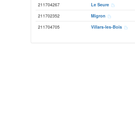
211704267
Le Seure
211702352
Migron
211704705
Villars-les-Bois