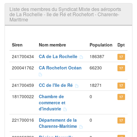
Liste des membres du Syndicat Mixte des aéroports
de La Rochelle - Ile de Ré et Rochefort - Charente-
Maritime
Siren
Nom membre
Population
Dpt
241700434
CA de La Rochelle
186387
17
200041762
CA Rochefort Océan
66230
17
241700459
CC de l'Ile de Ré
18271
17
181700022
Chambre de
0
17
commerce et
d'industrie
221700016
Département de la
0
17
Charente-Maritime