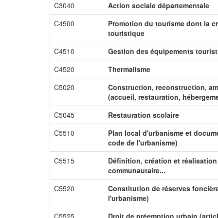
C3040
Action sociale départementale
C4500
Promotion du tourisme dont la cr
touristique
C4510
Gestion des équipements touris
C4520
Thermalisme
C5020
Construction, reconstruction, a
(accueil, restauration, hébergeme
C5045
Restauration scolaire
C5510
Plan local d'urbanisme et docume
code de l'urbanisme)
C5515
Définition, création et réalisati
communautaire...
C5520
Constitution de réserves foncière
l'urbanisme)
C5525
Droit de préemption urbain (artic