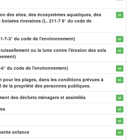
ion des sites, des écosystèmes aquatiques, des
tri
boisées riveraines (L. 211-7 8° du code de
1-7-3° du code de l'environnement)
tri
 ruissellement ou la lutte contre l'érosion des sols
tri
nnement)
7-6° du code de l'environnement)
tri
at pour les plages, dans les conditions prévues à
tri
al de la propriété des personnes publiques.
ement des déchets ménagers et assimilés
tri
res
tri
tri
petite enfance
tri