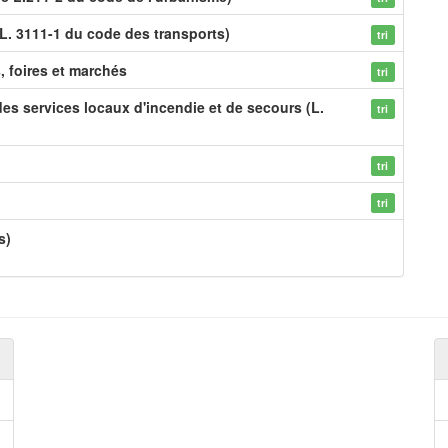
L. 3111-1 du code des transports)
tri
s, foires et marchés
tri
des services locaux d'incendie et de secours (L.
tri
tri
tri
s)