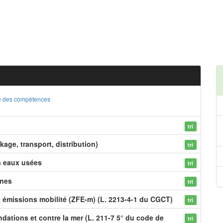
ste des compétences
tri
kage, transport, distribution)
tri
s eaux usées
tri
ines
tri
e émissions mobilité (ZFE-m) (L. 2213-4-1 du CGCT)
tri
dations et contre la mer (L. 211-7 5° du code de
tri