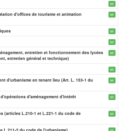
tri
éation d'offices de tourisme et animation
tri
tiques
tri
tri
ménagement, entretien et fonctionnement des lycées
tri
nt, entretien général et technique)
tri
nt d'urbanisme en tenant lieu (Art. L. 153-1 du
tri
on d'opérations d'aménagement d'intérêt
tri
s (articles L.210-1 et L.221-1 du code de
tri
le L.211-2 du code de l'urbanisme)
tri