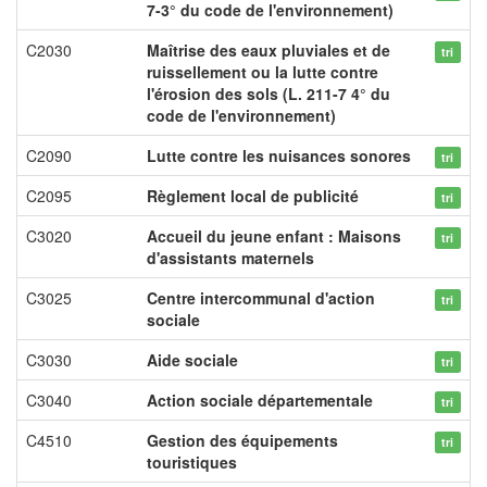
7-3° du code de l'environnement)
C2030
Maîtrise des eaux pluviales et de
tri
ruissellement ou la lutte contre
l'érosion des sols (L. 211-7 4° du
code de l'environnement)
C2090
Lutte contre les nuisances sonores
tri
C2095
Règlement local de publicité
tri
C3020
Accueil du jeune enfant : Maisons
tri
d'assistants maternels
C3025
Centre intercommunal d'action
tri
sociale
C3030
Aide sociale
tri
C3040
Action sociale départementale
tri
C4510
Gestion des équipements
tri
touristiques