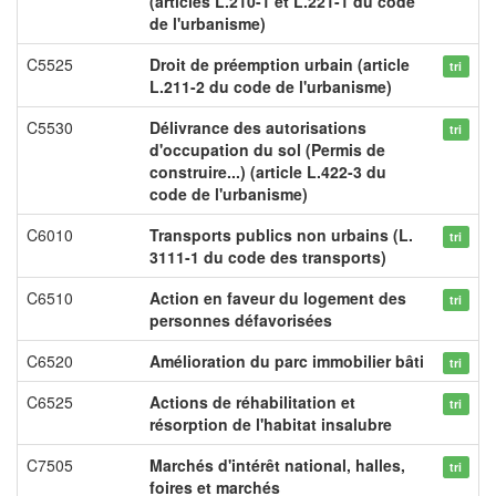
(articles L.210-1 et L.221-1 du code
de l'urbanisme)
C5525
Droit de préemption urbain (article
tri
L.211-2 du code de l'urbanisme)
C5530
Délivrance des autorisations
tri
d'occupation du sol (Permis de
construire...) (article L.422-3 du
code de l'urbanisme)
C6010
Transports publics non urbains (L.
tri
3111-1 du code des transports)
C6510
Action en faveur du logement des
tri
personnes défavorisées
C6520
Amélioration du parc immobilier bâti
tri
C6525
Actions de réhabilitation et
tri
résorption de l'habitat insalubre
C7505
Marchés d'intérêt national, halles,
tri
foires et marchés