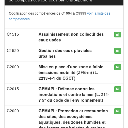
Codification des compétences de C1004 à C9999
voir la liste des
compétences
C1515
Assainissement non collectif des
tri
eaux usées
C1520
Gestion des eaux pluviales
tri
urbaines
C2000
Mise en place d'une zone à faible
tri
émissions mobilité (ZFE-m) (L.
2213-4-1 du CGCT)
C2015
GEMAPI : Défense contre les
tri
inondations et contre la mer (L. 211-
7 5° du code de l'environnement)
C2020
GEMAPI : Protection et restauration
tri
des sites, des écosystèmes
aquatiques, des zones humides et
des formations boisées riveraines