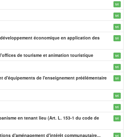
tri
tri
tri
e développement économique en application des
tri
'offices de tourisme et animation touristique
tri
tri
nt d'équipements de l'enseignement préélémentaire
tri
tri
tri
anisme en tenant lieu (Art. L. 153-1 du code de
tri
érations d'aménagement d'intérêt communautaire...
tri