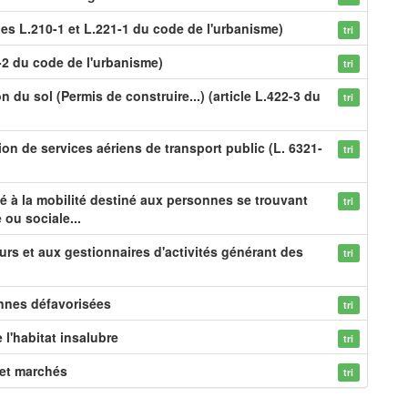
les L.210-1 et L.221-1 du code de l'urbanisme)
tri
1-2 du code de l'urbanisme)
tri
 du sol (Permis de construire...) (article L.422-3 du
tri
on de services aériens de transport public (L. 6321-
tri
 à la mobilité destiné aux personnes se trouvant
tri
 ou sociale...
rs et aux gestionnaires d'activités générant des
tri
nnes défavorisées
tri
 l'habitat insalubre
tri
s et marchés
tri