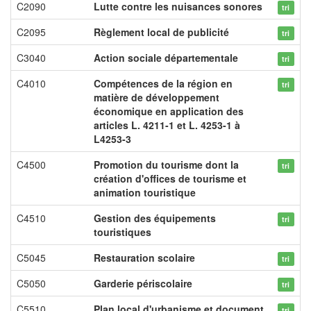
C2090
Lutte contre les nuisances sonores
tri
C2095
Règlement local de publicité
tri
C3040
Action sociale départementale
tri
C4010
Compétences de la région en
tri
matière de développement
économique en application des
articles L. 4211-1 et L. 4253-1 à
L4253-3
C4500
Promotion du tourisme dont la
tri
création d'offices de tourisme et
animation touristique
C4510
Gestion des équipements
tri
touristiques
C5045
Restauration scolaire
tri
C5050
Garderie périscolaire
tri
C5510
Plan local d'urbanisme et document
tri