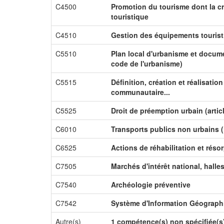
C4500
Promotion du tourisme dont la cr
touristique
C4510
Gestion des équipements touris
C5510
Plan local d'urbanisme et docume
code de l'urbanisme)
C5515
Définition, création et réalisati
communautaire...
C5525
Droit de préemption urbain (artic
C6010
Transports publics non urbains (
C6525
Actions de réhabilitation et résor
C7505
Marchés d'intérêt national, halle
C7540
Archéologie préventive
C7542
Système d'Information Géograph
Autre(s)
1 compétence(s) non spécifiée(s