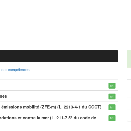
ste des compétences
tri
ines
tri
e émissions mobilité (ZFE-m) (L. 2213-4-1 du CGCT)
tri
dations et contre la mer (L. 211-7 5° du code de
tri