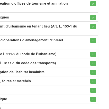
éation d'offices de tourisme et animation
tri
tiques
tri
nt d'urbanisme en tenant lieu (Art. L. 153-1 du
tri
on d'opérations d'aménagement d'intérêt
tri
le L.211-2 du code de l'urbanisme)
tri
L. 3111-1 du code des transports)
tri
ption de l'habitat insalubre
tri
s, foires et marchés
tri
tri
ique
tri
)