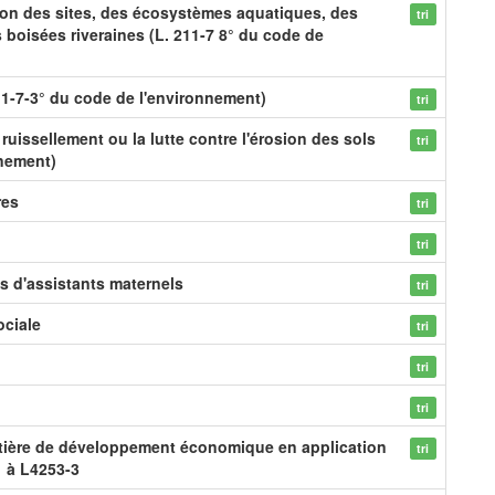
ion des sites, des écosystèmes aquatiques, des
tri
boisées riveraines (L. 211-7 8° du code de
1-7-3° du code de l'environnement)
tri
 ruissellement ou la lutte contre l'érosion des sols
tri
nnement)
res
tri
tri
s d'assistants maternels
tri
ociale
tri
tri
tri
tière de développement économique en application
tri
1 à L4253-3