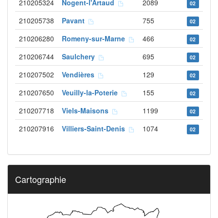
210205324
Nogent-l'Artaud
2089
02
210205738
Pavant
755
02
210206280
Romeny-sur-Marne
466
02
210206744
Saulchery
695
02
210207502
Vendières
129
02
210207650
Veuilly-la-Poterie
155
02
210207718
Viels-Maisons
1199
02
210207916
Villiers-Saint-Denis
1074
02
Cartographie