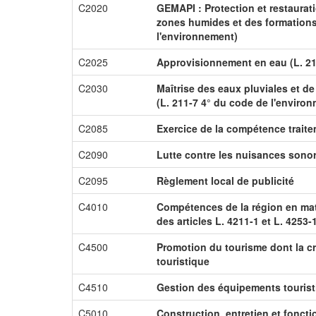
C2020
GEMAPI : Protection et restaurat
zones humides et des formations 
l'environnement)
C2025
Approvisionnement en eau (L. 21
C2030
Maîtrise des eaux pluviales et de
(L. 211-7 4° du code de l'enviro
C2085
Exercice de la compétence trait
C2090
Lutte contre les nuisances sono
C2095
Règlement local de publicité
C4010
Compétences de la région en ma
des articles L. 4211-1 et L. 4253-
C4500
Promotion du tourisme dont la cr
touristique
C4510
Gestion des équipements touris
C5010
Construction, entretien et fonc