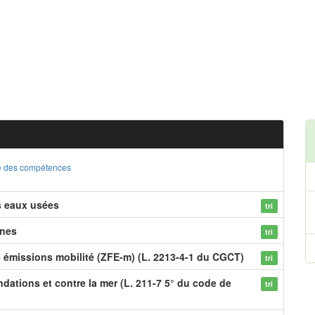
ste des compétences
s eaux usées
tri
ines
tri
e émissions mobilité (ZFE-m) (L. 2213-4-1 du CGCT)
tri
dations et contre la mer (L. 211-7 5° du code de
tri