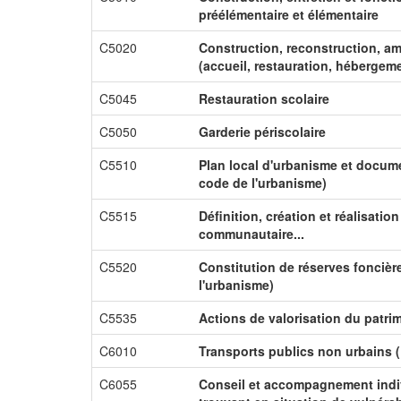
préélémentaire et élémentaire
C5020
Construction, reconstruction, a
(accueil, restauration, hébergeme
C5045
Restauration scolaire
C5050
Garderie périscolaire
C5510
Plan local d'urbanisme et docume
code de l'urbanisme)
C5515
Définition, création et réalisati
communautaire...
C5520
Constitution de réserves foncière
l'urbanisme)
C5535
Actions de valorisation du patri
C6010
Transports publics non urbains (
C6055
Conseil et accompagnement indiv