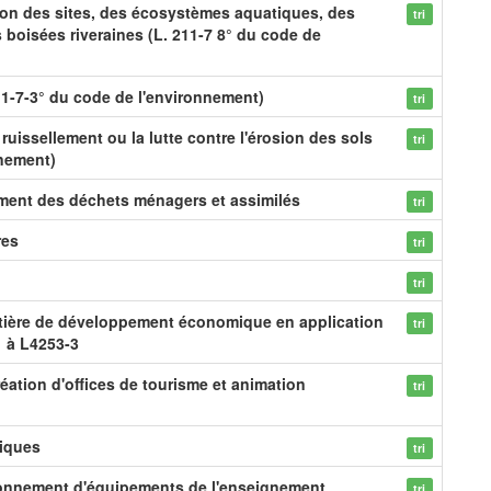
ion des sites, des écosystèmes aquatiques, des
tri
boisées riveraines (L. 211-7 8° du code de
1-7-3° du code de l'environnement)
tri
 ruissellement ou la lutte contre l'érosion des sols
tri
nnement)
ement des déchets ménagers et assimilés
tri
res
tri
tri
tière de développement économique en application
tri
1 à L4253-3
éation d'offices de tourisme et animation
tri
tiques
tri
tionnement d'équipements de l'enseignement
tri