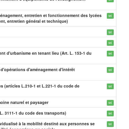
ménagement, entretien et fonctionnement des lycées
tri
nt, entretien général et technique)
tri
tri
nt d'urbanisme en tenant lieu (Art. L. 153-1 du
tri
on d'opérations d'aménagement d'intérêt
tri
s (articles L.210-1 et L.221-1 du code de
tri
moine naturel et paysager
tri
L. 3111-1 du code des transports)
tri
idualisé à la mobilité destiné aux personnes se
tri