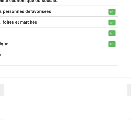
ilité économique ou sociale...
es personnes défavorisées
tri
s, foires et marchés
tri
tri
ique
tri
)