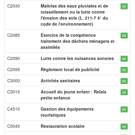
C2030
Maîtrise des eaux pluviales et de
tri
ruissellement ou la lutte contre
l'érosion des sols (L. 211-7 4° du
code de l'environnement)
C2085
Exercice de la compétence
tri
traitement des déchets ménagers et
assimilés
C2090
Lutte contre les nuisances sonores
tri
C2095
Règlement local de publicité
tri
C3000
Activités sanitaires
tri
C3015
Accueil du jeune enfant : Relais
tri
petite enfance
C4510
Gestion des équipements
tri
touristiques
C5045
Restauration scolaire
tri