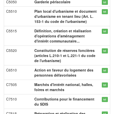
C5050
Garderie périscolaire
tri
C5510
Plan local d'urbanisme et document
tri
d'urbanisme en tenant lieu (Art. L.
153-1 du code de l'urbanisme)
C5515
Définition, création et réalisation
tri
d'opérations d'aménagement
d'intérêt communautaire...
C5520
Constitution de réserves foncières
tri
(articles L.210-1 et L.221-1 du code
de l'urbanisme)
C6510
Action en faveur du logement des
tri
personnes défavorisées
C7505
Marchés d'intérêt national, halles,
tri
foires et marchés
C7510
Contributions pour le financement
tri
du SDIS
C7515
Préparation et réalisation des
tri