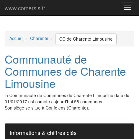
www.comersis.fr
Menu
princi
Accueil
Charente
CC de Charente Limousine
Communauté de
Communes de Charente
Limousine
la Communauté de Communes de Charente Limousine date du
01/01/2017 est compte aujourd'hui 58 communes.
Son siège se situe à Confolens (Charente).
Informations & chiffres clés