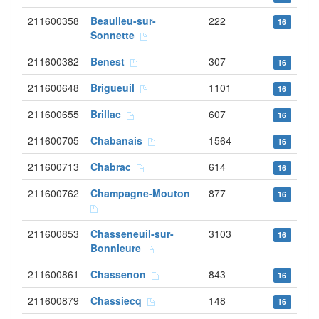
211600358
Beaulieu-sur-
222
16
Sonnette
211600382
Benest
307
16
211600648
Brigueuil
1101
16
211600655
Brillac
607
16
211600705
Chabanais
1564
16
211600713
Chabrac
614
16
211600762
Champagne-Mouton
877
16
211600853
Chasseneuil-sur-
3103
16
Bonnieure
211600861
Chassenon
843
16
211600879
Chassiecq
148
16