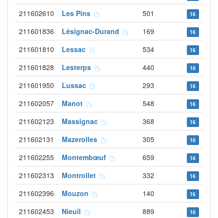
211602610
Les Pins
501
16
211601836
Lésignac-Durand
169
16
211601810
Lessac
534
16
211601828
Lesterps
440
16
211601950
Lussac
293
16
211602057
Manot
548
16
211602123
Massignac
368
16
211602131
Mazerolles
305
16
211602255
Montembœuf
659
16
211602313
Montrollet
332
16
211602396
Mouzon
140
16
211602453
Nieuil
889
16