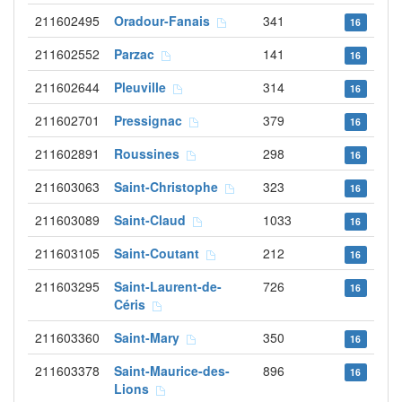
211602495
Oradour-Fanais
341
16
211602552
Parzac
141
16
211602644
Pleuville
314
16
211602701
Pressignac
379
16
211602891
Roussines
298
16
211603063
Saint-Christophe
323
16
211603089
Saint-Claud
1033
16
211603105
Saint-Coutant
212
16
211603295
Saint-Laurent-de-
726
16
Céris
211603360
Saint-Mary
350
16
211603378
Saint-Maurice-des-
896
16
Lions