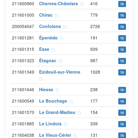
211600960
Cherves-Châtelars
416
16
211601000
Chirac
779
16
200054047
Confolens
2726
16
211601281
Épenède
191
16
211601315
Esse
509
16
211601323
Étagnac
987
16
211601349
Exideuil-sur-Vienne
1028
16
211601646
Hiesse
238
16
211600549
Le Bouchage
177
16
211601570
Le Grand-Madieu
154
16
211601885
Le Lindois
339
16
211604038
Le Vieux-Cérier
131
16