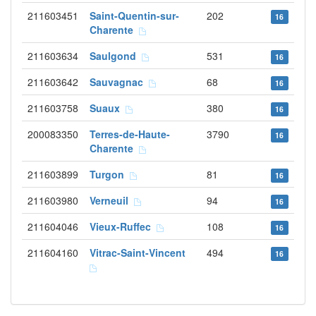
211603451
Saint-Quentin-sur-
202
16
Charente
211603634
Saulgond
531
16
211603642
Sauvagnac
68
16
211603758
Suaux
380
16
200083350
Terres-de-Haute-
3790
16
Charente
211603899
Turgon
81
16
211603980
Verneuil
94
16
211604046
Vieux-Ruffec
108
16
211604160
Vitrac-Saint-Vincent
494
16