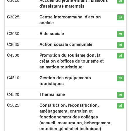
C3020
Accueil du jeune enfant : Maisons
tri
d'assistants maternels
C3025
Centre intercommunal d'action
tri
sociale
C3030
Aide sociale
tri
C3035
Action sociale communale
tri
C4500
Promotion du tourisme dont la
tri
création d'offices de tourisme et
animation touristique
C4510
Gestion des équipements
tri
touristiques
C4520
Thermalisme
tri
C5025
Construction, reconstruction,
tri
aménagement, entretien et
fonctionnement des collèges
(accueil, restauration, hébergement,
entretien général et technique)