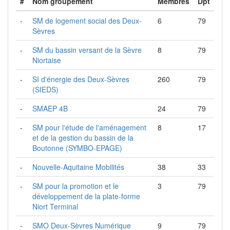
#
Nom groupement
Membres
Dpt
-
SM de logement social des Deux-
6
79
Sèvres
-
SM du bassin versant de la Sèvre
8
79
Niortaise
-
SI d'énergie des Deux-Sèvres
260
79
(SIEDS)
-
SMAEP 4B
24
79
-
SM pour l'étude de l'aménagement
8
17
et de la gestion du bassin de la
Boutonne (SYMBO-EPAGE)
-
Nouvelle-Aquitaine Mobilités
38
33
-
SM pour la promotion et le
3
79
développement de la plate-forme
Niort Terminal
-
SMO Deux-Sèvres Numérique
9
79