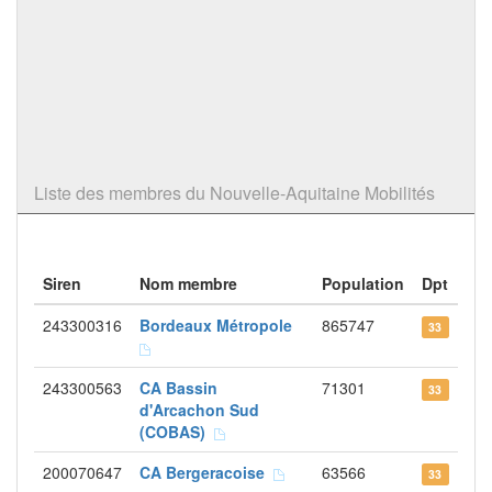
Liste des membres du Nouvelle-Aquitaine Mobilités
Siren
Nom membre
Population
Dpt
243300316
Bordeaux Métropole
865747
33
243300563
CA Bassin
71301
33
d'Arcachon Sud
(COBAS)
200070647
CA Bergeracoise
63566
33