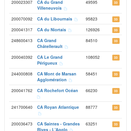
200023307
CA du Grand
49595
33
Villeneuvois
200070092
CA du Libournais
95823
33
200041317
CA du Niortais
126926
33
248600413
CA Grand
84510
33
Châtellerault
200040392
CA Le Grand
108052
33
Périgueux
244000808
CA Mont de Marsan
58451
33
Agglomération
200041762
CA Rochefort Océan
66230
33
241700640
CA Royan Atlantique
88777
33
200036473
CA Saintes - Grandes
63251
33
Rives - L'Agglo