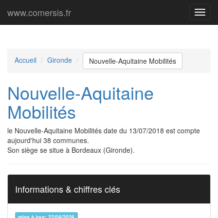
www.comersis.fr
Menu
princi
Accueil
Gironde
Nouvelle-Aquitaine Mobilités
Nouvelle-Aquitaine
Mobilités
le Nouvelle-Aquitaine Mobilités date du 13/07/2018 est compte
aujourd'hui 38 communes.
Son siège se situe à Bordeaux (Gironde).
Informations & chiffres clés
mise à jour: 22/04/2026