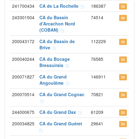
241700434
CA de La Rochelle
186387
33
243301504
CA du Bassin
74514
33
d'Arcachon Nord
(COBAN)
200043172
CA du Bassin de
112229
33
Brive
200040244
CA du Bocage
76585
33
Bressuirais
200071827
CA du Grand
146911
33
Angoulême
200070514
CA du Grand Cognac
70821
33
244000675
CA du Grand Dax
61209
33
200034825
CA du Grand Guéret
29641
33