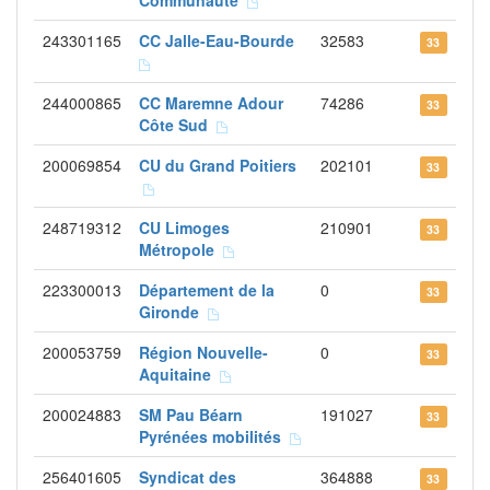
Communauté
243301165
CC Jalle-Eau-Bourde
32583
33
244000865
CC Maremne Adour
74286
33
Côte Sud
200069854
CU du Grand Poitiers
202101
33
248719312
CU Limoges
210901
33
Métropole
223300013
Département de la
0
33
Gironde
200053759
Région Nouvelle-
0
33
Aquitaine
200024883
SM Pau Béarn
191027
33
Pyrénées mobilités
256401605
Syndicat des
364888
33