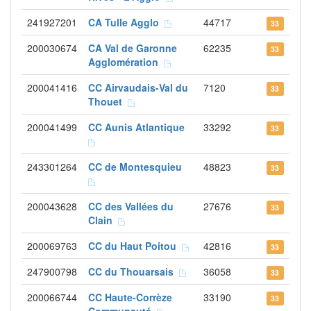
241927201
CA Tulle Agglo
44717
33
200030674
CA Val de Garonne
62235
33
Agglomération
200041416
CC Airvaudais-Val du
7120
33
Thouet
200041499
CC Aunis Atlantique
33292
33
243301264
CC de Montesquieu
48823
33
200043628
CC des Vallées du
27676
33
Clain
200069763
CC du Haut Poitou
42816
33
247900798
CC du Thouarsais
36058
33
200066744
CC Haute-Corrèze
33190
33